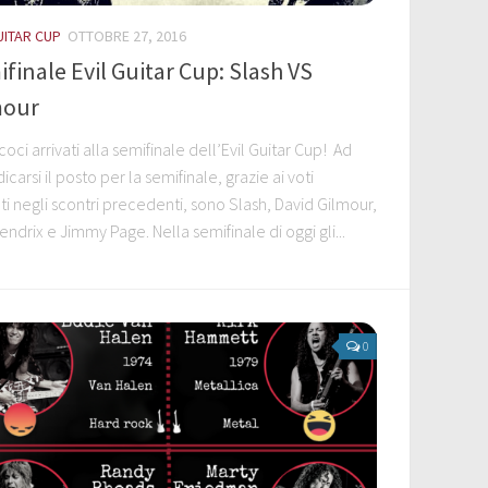
UITAR CUP
OTTOBRE 27, 2016
finale Evil Guitar Cup: Slash VS
mour
oci arrivati alla semifinale dell’Evil Guitar Cup! Ad
icarsi il posto per la semifinale, grazie ai voti
ti negli scontri precedenti, sono Slash, David Gilmour,
endrix e Jimmy Page. Nella semifinale di oggi gli...
0