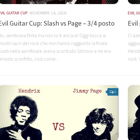
EVIL GUITAR CUP
NOVEMBRE 14, 2016
EVIL G
Evil Guitar Cup: Slash vs Page – 3/4 posto
Evil
No, sembrava finita ma non lo è ancora! Oggi tocca ai
Ci sia
mostri sacri del rock che non hanno raggiunto la finale.
aggiud
Slash nella semifinale aveva scontrato Gilmour e ne era
Hendri
rimasto sconfitto, così come...
rock. 
0