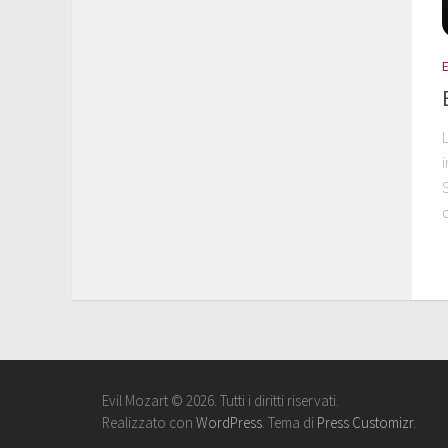
i
Evil Mozart © 2026. Tutti i diritti riservati.
Realizzato con
WordPress
. Tema di
Press Customizr
.