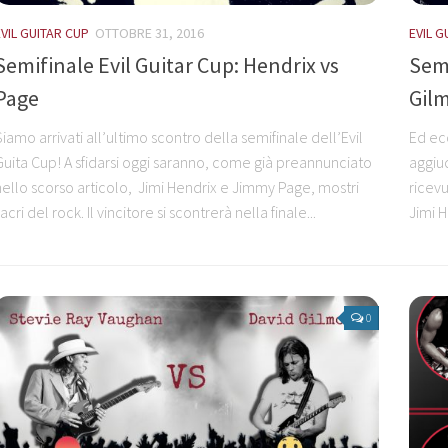
EVIL GUITAR CUP
OTTOBRE 31, 2016
EVIL G
Semifinale Evil Guitar Cup: Hendrix vs
Semi
Page
Gil
Siamo arrivati all’ultimo scontro della semifinale dell’Evil
Ed ecc
Guita Cup! A sfidarsi oggi saranno, come già preannunciato
aggiud
nello scorso articolo, Jimi Hendrix e Jimmy Page, mostri
ricevu
acri del rock. Il vincitore si scontrerà nella finale...
Jimi H
0