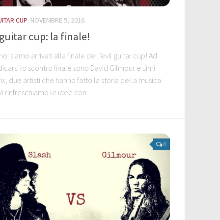
UITAR CUP
NOVEMBRE 5, 2016
 guitar cup: la finale!
mo: siamo arrivati alla finale dell’evil guitar cup! Ad
icarsi lo scontro finale sono David Gilmour e Jimi
x, due artisti che hanno fatto la storia della musica
Vi rinfreschiamo le idee con...
0