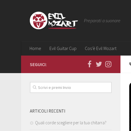
Preparati a suonare
Home
Evil Guitar Cup
Cos’è Evil Mozart
SEGUICI:
ARTICOLI RECENTI
Quali corde scegliere per la tua chitarra?