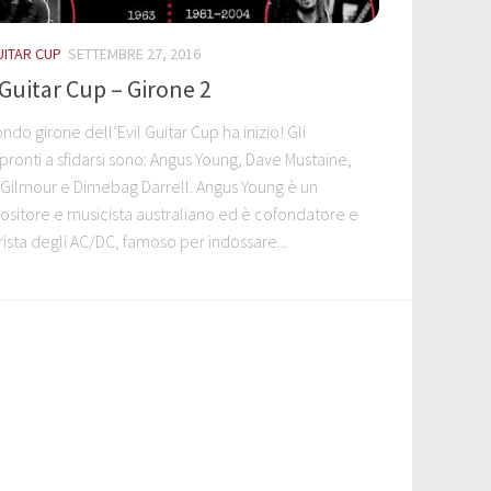
UITAR CUP
SETTEMBRE 27, 2016
 Guitar Cup – Girone 2
ondo girone dell’Evil Guitar Cup ha inizio! Gli
i pronti a sfidarsi sono: Angus Young, Dave Mustaine,
 Gilmour e Dimebag Darrell. Angus Young è un
sitore e musicista australiano ed è cofondatore e
rista degli AC/DC, famoso per indossare...