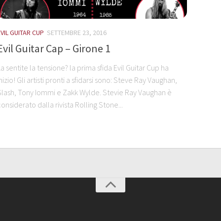
EVIL GUITAR CUP
SETTEMBRE 23, 2016
Evil Guitar Cap – Girone 1
La sentite la tensione? la prima sfida Evil Guitar Cup ha
nizio! Gli artisti pronti a sfidarsi sono: Steve Ray Vaughan,
Slash, Tony Iommi e Zakk Wylde. Stevie Ray Vaughan è
considerato dalla rivista Rolling Stone...