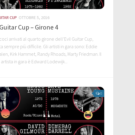
UITAR CUP
OTTOBRE 5, 2016
 Guitar Cup – Girone 4
oci arrivati al quarto girone dell’Evil Guitar Cup,
a sempre più difficile. Gli artisti in gara sono: Eddie
alen, Kirk Hammet, Randy Rhoads, Marty Friedman. Il
artista in gara è Edward Lodewijk...
0