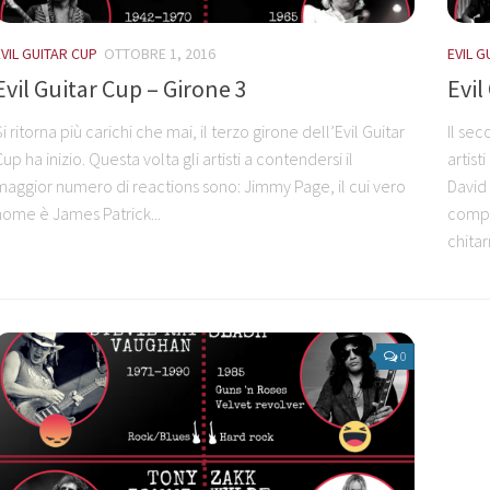
EVIL GUITAR CUP
OTTOBRE 1, 2016
EVIL G
Evil Guitar Cup – Girone 3
Evil
i ritorna più carichi che mai, il terzo girone dell’Evil Guitar
Il sec
up ha inizio. Questa volta gli artisti a contendersi il
artist
maggior numero di reactions sono: Jimmy Page, il cui vero
David
nome è James Patrick...
compo
chitar
0