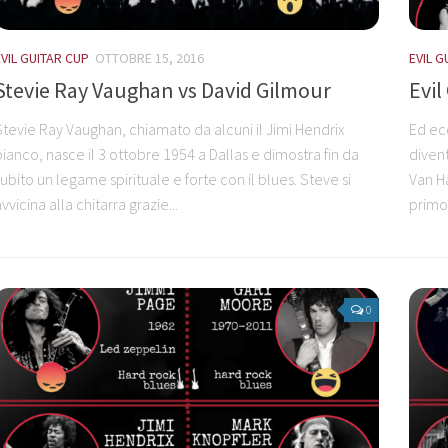
EVIL GUITAR CUP
OTTOBRE 15, 2016
EVIL G
Stevie Ray Vaughan vs David Gilmour
Evil
Stevie Ray Vaughan, chiamato da alcuni il Jimi Hendrix
Ed ecc
bianco, nasce il 3 ottobre 1954 a Dallas e dimostra fin da
divent
subito un legame spirituale e forte con il blues. Steve si
Van H
vvicina alla chitarra grazie...
primo 
0