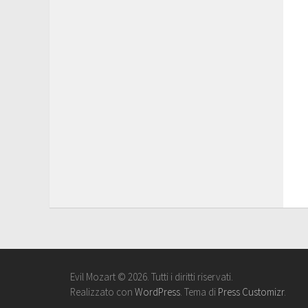
Evil Mozart © 2026. Tutti i diritti riservati.
Realizzato con
WordPress
. Tema di
Press Customizr
.