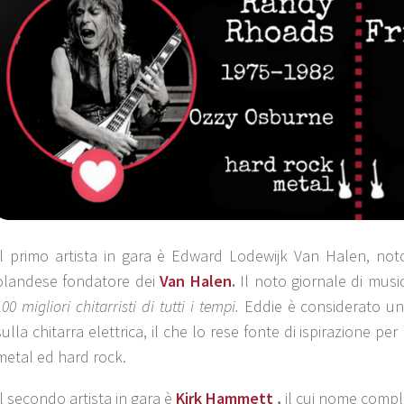
Il primo artista in gara è
Edward Lodewijk Van Halen,
not
olandese fondatore dei
Van Halen
.
Il noto giornale di musi
100 migliori chitarristi di tutti i tempi.
Eddie è considerato un
sulla chitarra elettrica, il che lo rese fonte di ispirazione pe
metal ed hard rock.
Il secondo artista in gara è
Kirk Hammett
,
il cui nome comp