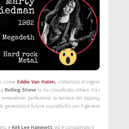
o come
Eddie Van Halen
,
chitarrista d’origine
ca
Rolling Stone
lo ha classificato ottavo tra i
 innovatore: perfezionò la tecnica del
tapping
r le generazioni future soprattutto per il genere
leto è
Kirk Lee Hammett
, ed è considerato il