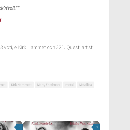
k’n’roll.”
”
d
8 voti, e
Kirk Hammet
con 321. Questi artisti
mmet
Kirk Hammett
Marty Friedman
metal
Metallica
0
0