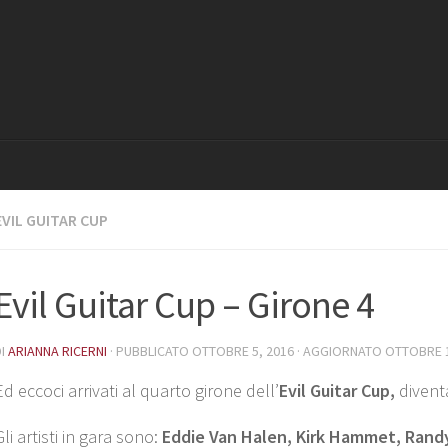
EVIL GUITAR CUP
Evil Guitar Cup – Girone 4
DI
ARIANNA RICERNI
· PUBBLICATO
OTTOBRE 5, 2016
· AGGIORNATO
OTTOBRE 1
Ed eccoci arrivati al quarto girone dell’
Evil Guitar Cup,
diventa
Gli artisti in gara sono:
Eddie Van Halen, Kirk Hammet, Rand