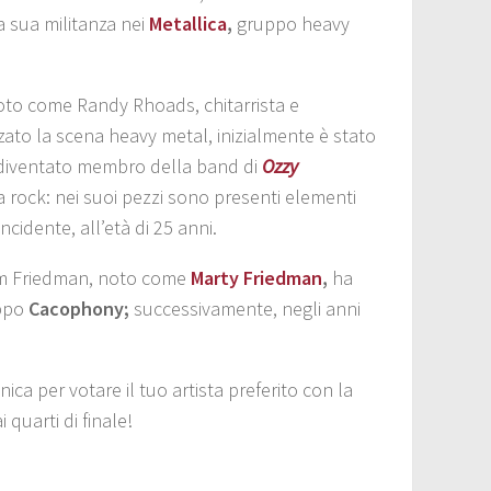
a sua militanza nei
Metallica
,
gruppo heavy
noto come Randy Rhoads,
chitarrista e
ato la scena heavy metal, inizialmente è stato
diventato membro della band di
Ozzy
 rock: nei suoi pezzi sono presenti elementi
cidente, all’età di 25 anni.
m Friedman,
noto come
Marty Friedman
,
ha
uppo
Cacophony;
successivamente, negli anni
ica per votare il tuo artista preferito con la
 quarti di finale!