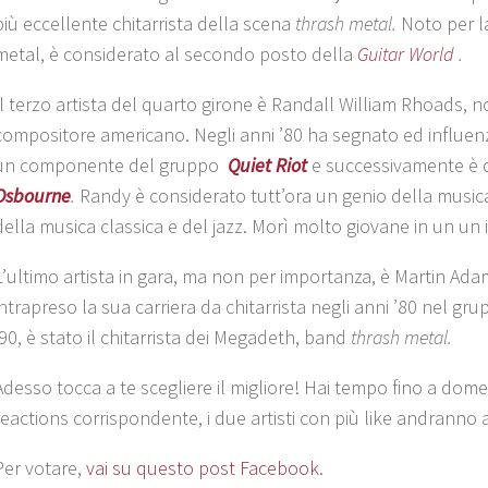
più eccellente chitarrista della scena
thrash metal.
Noto per l
metal, è considerato al secondo posto della
Guitar World
.
Il terzo artista del quarto girone è
Randall William Rhoads, 
compositore americano. Negli anni ’80 ha segnato ed influenz
un componente del gruppo
Quiet Riot
e successivamente è 
Osbourne
.
Randy è considerato tutt’ora un genio della musica
della musica classica e del jazz. Morì molto giovane in un un in
L’ultimo artista in gara, ma non per importanza, è
Martin Ada
intrapreso la sua carriera da chitarrista negli anni ’80 nel gr
’90, è stato il chitarrista dei Megadeth, band
thrash metal.
Adesso tocca a te scegliere il migliore! Hai tempo fino a domen
reactions corrispondente, i due artisti con più like andranno ai
Per votare,
vai su questo post Facebook
.