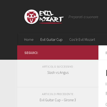
Preparati a suonare
Home
Evil Guitar Cup
Cos’è Evil Mozart
SEGUICI:
ARTICOLO SUCCESSIVO
Slash vs Angus
ARTICOLO PRECEDENTE
Evil Guitar Cup – Girone 3