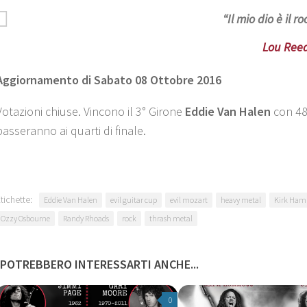
“
Il mio dio è il roc
Lou Ree
Aggiornamento di Sabato 08 Ottobre 2016
Votazioni chiuse. Vincono il 3° Girone
Eddie Van Halen
con 48
passeranno ai quarti di finale.
tichette:
Eddie Van Halen
evil guitar cup
evil mozart
heavy metal
Kirk Ha
Ozzy Osbourne
Randy Rhoads
rock
thrash metal
POTREBBERO INTERESSARTI ANCHE...
0